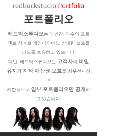
redbuckstudio
Portfolio
포트폴리오
레드벅스튜디오
는 다년간, 다수의 프로
젝트 참여로 게임이외에도 방대한 포트폴
리오를 보유하고 있습니다.
고객사
비밀
다만, 레드벅스튜디오
는
의
유지
지적 재산권 보호
와
를 최우선시하
여
일부 포트폴리오만 공개
제한적으로
하
고 있습
니다.