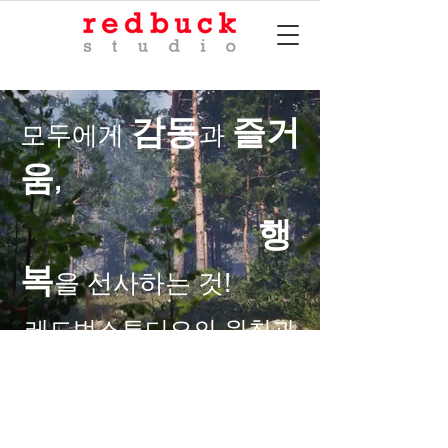
감동
즐거
모두에게
과
움
,
행
복
을 선사하는 것!
레드벅스튜디오의 원칙과
가치입니다.