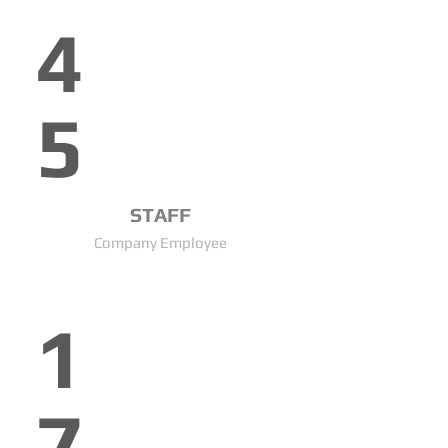
4
5
STAFF
Company Employee
1
7