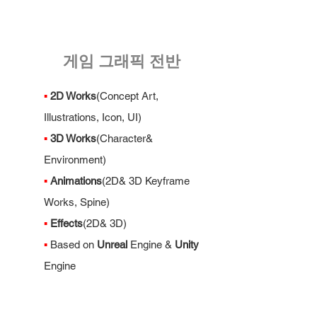
​게임 그래픽 전반
▪
2D Works
(Concept Art,
Illustrations, Icon, UI)
▪
3D Work
s
(Character&
Environment)
▪
Animations
(2D& 3D Keyframe
Works, Spine)
▪
Effects
(2D& 3D)
▪
Based on
Unreal
Engine &
Unity
Engine